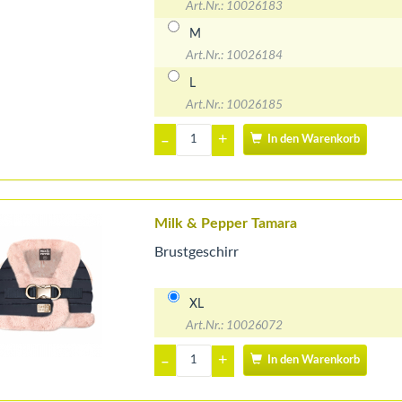
Art.Nr.: 10026183
M
Art.Nr.: 10026184
L
Art.Nr.: 10026185
+
–
In den Warenkorb
Milk & Pepper Tamara
Brustgeschirr
XL
Art.Nr.: 10026072
+
–
In den Warenkorb