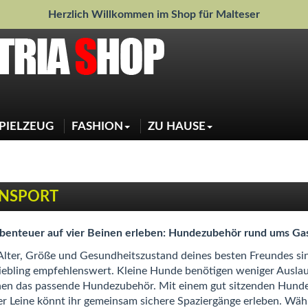
Herzlich Willkommen im Shop für Malteser
PIELZEUG
FASHION
ZU HAUSE
Jacken
Weihnachtsdeko
Pullover
Sauberkeit
Regenjacken
Schlafen
Shirts
Näpfe
Sweater
Halstücher
Mascherl
Jeansjacke
NSPORT
benteuer auf vier Beinen erleben: Hundezubehör rund ums Ga
Alter, Größe und Gesundheitszustand deines besten Freundes si
iebling empfehlenswert. Kleine Hunde benötigen weniger Auslauf
en das passende Hundezubehör. Mit einem gut sitzenden Hunde
r Leine könnt ihr gemeinsam sichere Spaziergänge erleben. Wäh