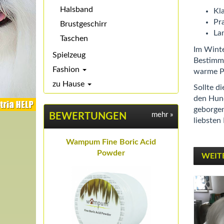
Halsband
Kl
Pra
Brustgeschirr
La
Taschen
Im Winte
Spielzeug
Bestimmt
Fashion
warme P
zu Hause
Sollte d
den Hund
geborgen
mehr
»
BEWERTUNGEN
liebsten
Wampum Fine Boric Acid
Powder
WEIT