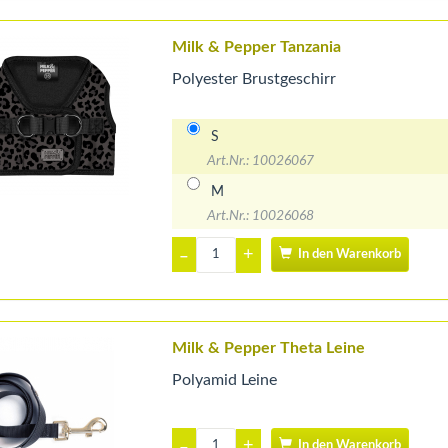
Milk & Pepper Tanzania
Polyester Brustgeschirr
S
Art.Nr.: 10026067
M
Art.Nr.: 10026068
+
–
In den Warenkorb
Milk & Pepper Theta Leine
Polyamid Leine
+
–
In den Warenkorb