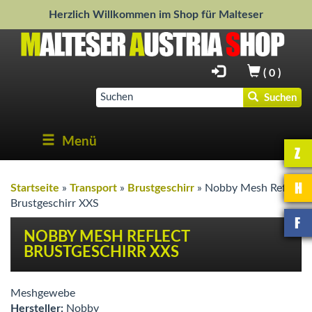
Herzlich Willkommen im Shop für Malteser
(
0
)
Suchen
Menü
Z
H
Startseite
»
Transport
»
Brustgeschirr
»
Nobby Mesh Reflect
Brustgeschirr XXS
F
NOBBY MESH REFLECT
BRUSTGESCHIRR XXS
Meshgewebe
Hersteller:
Nobby