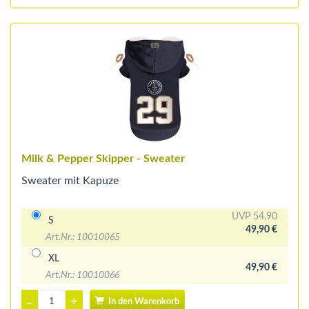
Milk & Pepper Skipper - Sweater
Sweater mit Kapuze
UVP 54,90
S
49,90 €
Art.Nr.: 10010065
XL
49,90 €
Art.Nr.: 10010066
+
–
In den Warenkorb