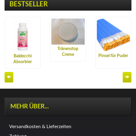
BESTSELLER
Tränenstop
Creme
Pinsel für Puder
Baldecchi
Absorbier
Puder
Zurück
Wei
MEHR ÜBER...
Versandkosten & Lieferzeiten