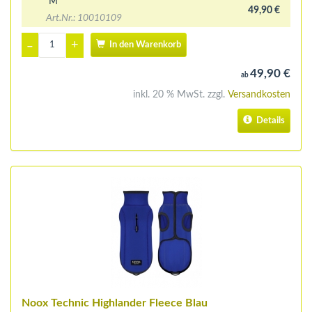
M
49,90 €
Art.Nr.: 10010109
+
–
In den Warenkorb
49,90 €
ab
inkl. 20 % MwSt. zzgl.
Versandkosten
Details
Noox Technic Highlander Fleece Blau