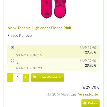
Noox Technic Highlander Fleece Pink
Fleece Pullover
UVP 39,90
S
29,90 €
Art.Nr.: 10010115
UVP 39,90
L
29,90 €
Art.Nr.: 10010193
+
–
In den Warenkorb
29,90 €
ab
inkl. 20 % MwSt. zzgl.
Versandkosten
Details