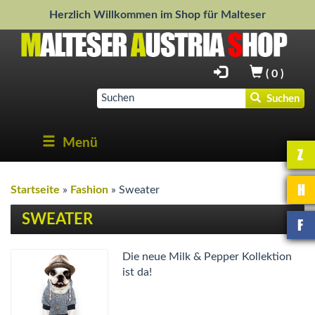
Herzlich Willkommen im Shop für Malteser
(
0
)
Suchen
Menü
Z
H
Startseite
»
Fashion
»
Sweater
SWEATER
F
Die neue Milk & Pepper Kollektion
ist da!