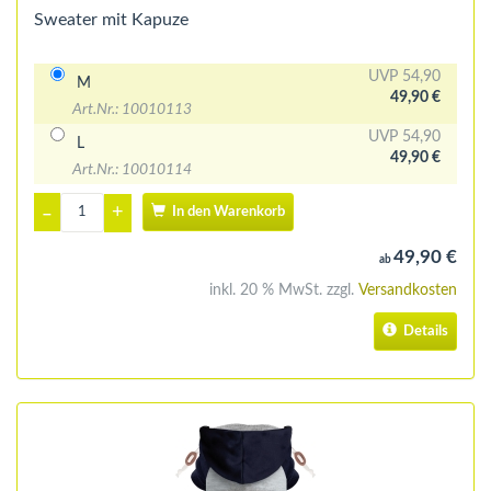
Sweater mit Kapuze
UVP 54,90
M
49,90 €
Art.Nr.: 10010113
UVP 54,90
L
49,90 €
Art.Nr.: 10010114
+
–
In den Warenkorb
49,90 €
ab
inkl. 20 % MwSt. zzgl.
Versandkosten
Details