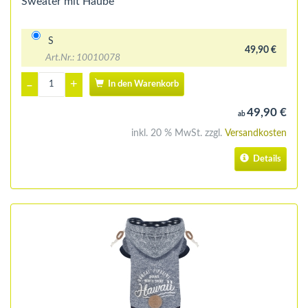
Sweater mit Haube
S
49,90 €
Art.Nr.: 10010078
+
–
In den Warenkorb
49,90 €
ab
inkl. 20 % MwSt. zzgl.
Versandkosten
Details