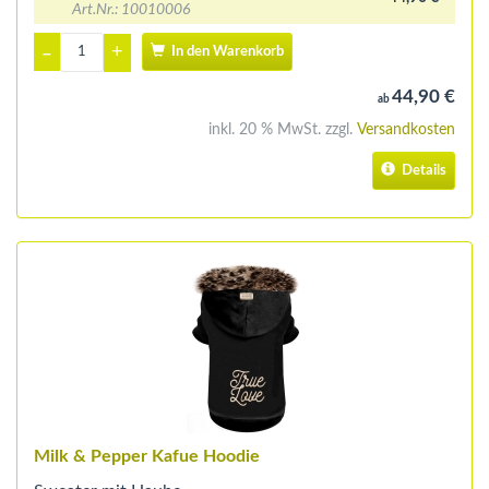
Art.Nr.: 10010006
+
–
In den Warenkorb
44,90 €
ab
inkl. 20 % MwSt. zzgl.
Versandkosten
Details
Milk & Pepper Kafue Hoodie