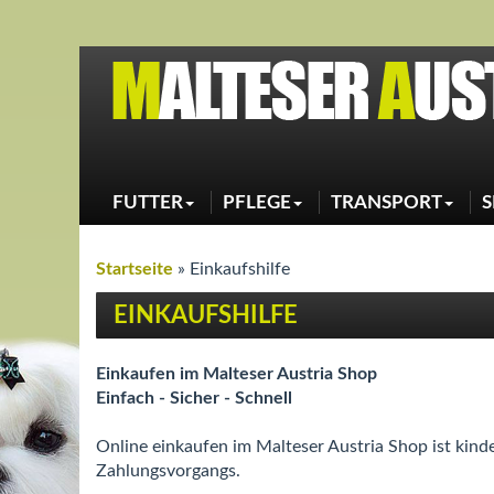
FUTTER
PFLEGE
TRANSPORT
S
Trocken
Maulkorb
Shampoo
ANIFIT - Partner
Leinen
Leckerlies
Halsband
Whitening - Aufbereitung
Nahrungsergänzung
Brustgeschirr
Conditioner
Taschen
Öle
Haarkur - Treatments
Startseite
»
Einkaufshilfe
Gel und Spray
Zahnpflege
Augenpflege
Ohrenpflege
Hautpflege
Krallen und Pfoten
Parfum
EINKAUFSHILFE
Bürsten
Kämme
Schermaschinen
Zubehör - Nützliches
Aktionen - Sets
Einkaufen im Malteser Austria Shop
Einfach - Sicher - Schnell
Online einkaufen im Malteser Austria Shop ist kind
Zahlungsvorgangs.