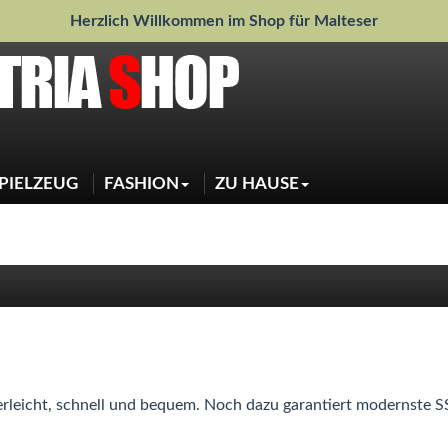
Herzlich Willkommen im Shop für Malteser
PIELZEUG
FASHION
ZU HAUSE
Jacken
Weihnachtsdeko
Pullover
Sauberkeit
Regenjacken
Schlafen
Shirts
Näpfe
Sweater
Halstücher
Mascherl
Jeansjacke
erleicht, schnell und bequem. Noch dazu garantiert modernste S