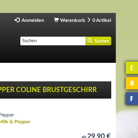
Anmelden
Warenkorb
0
Artikel
Suchen
Z
H
PPER COLINE BRUSTGESCHIRR
F
Pepper
Milk & Pepper
29,90 €
ab