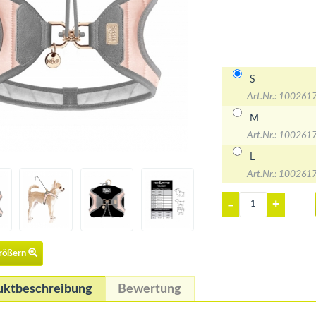
S
Art.Nr.: 100261
M
Art.Nr.: 100261
L
Art.Nr.: 100261
+
–
größern
uktbeschreibung
Bewertung