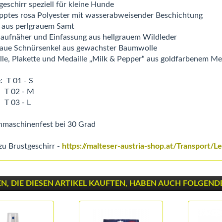
geschirr speziell für kleine Hunde
pptes rosa Polyester mit wasserabweisender Beschichtung
r aus perlgrauem Samt
naufnäher und Einfassung aus hellgrauem Wildleder
raue Schnürsenkel aus gewachster Baumwolle
lle, Plakette und Medaille „Milk & Pepper“ aus goldfarbenem Me
: T 01 - S
2 - M
3 - L
maschinenfest bei 30 Grad
zu Brustgeschirr -
https://malteser-austria-shop.at/Transport/
, DIE DIESEN ARTIKEL KAUFTEN, HABEN AUCH FOLGENDE 