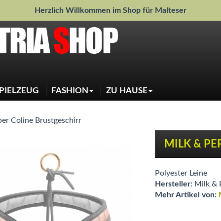
Herzlich Willkommen im Shop für Malteser
PIELZEUG
FASHION
ZU HAUSE
Jacken
Weihnachtsdeko
Pullover
Sauberkeit
Regenjacken
Schlafen
Shirts
Näpfe
Sweater
Halstücher
Mascherl
er Coline Brustgeschirr
Jeansjacke
MILK & PE
Polyester Leine
Hersteller:
Milk & 
Mehr Artikel von: