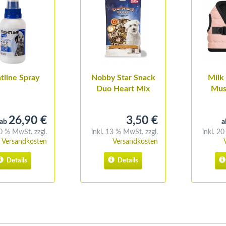
tline Spray
Nobby Star Snack
Milk
Duo Heart Mix
Mus
Brus
26,90 €
3,50 €
ab
a
20 % MwSt. zzgl.
inkl. 13 % MwSt. zzgl.
inkl. 2
Versandkosten
Versandkosten
Details
Details