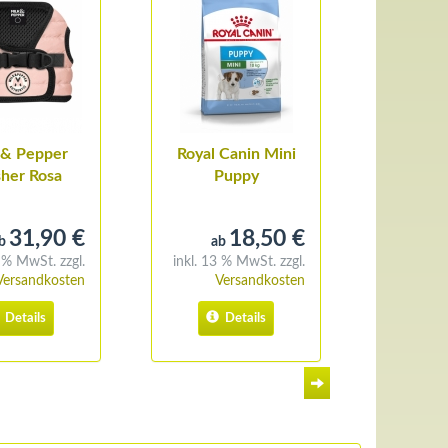
 & Pepper
Royal Canin Mini
Bal
her Rosa
Puppy
Absorb
tgeschirr
31,90 €
18,50 €
b
ab
0 % MwSt. zzgl.
inkl. 13 % MwSt. zzgl.
inkl. 20 
9,25 € pro kg
Versandkosten
Versandkosten
V
Details
Details
D