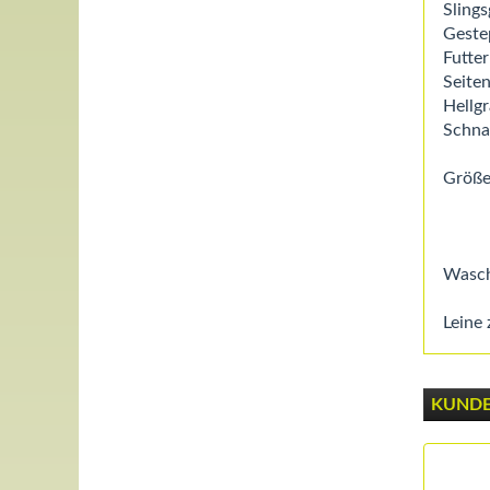
Slings
Geste
Futte
Seite
Hellg
Schna
Größe
T 0
T 0
Wasch
Leine 
KUNDEN