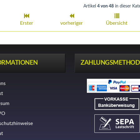
Artikel
4 von 48
in dieser Kat
Erster
vorheriger
Übersicht
ORMATIONEN
ZAHLUNGSMETHOD
uns
kt
ssum
VO
schutzhinweise
ut