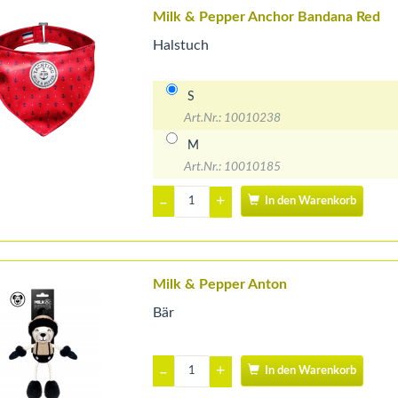
Milk & Pepper Anchor Bandana Red
Halstuch
S
Art.Nr.: 10010238
M
Art.Nr.: 10010185
+
–
In den Warenkorb
Milk & Pepper Anton
Bär
+
–
In den Warenkorb