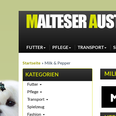
FUTTER
PFLEGE
TRANSPORT
S
Trocken
Maulkorb
Shampoo
ANIFIT - Partner
Leinen
Leckerlies
Halsband
Whitening - Aufbereitung
Nahrungsergänzung
Brustgeschirr
Conditioner
Taschen
Öle
Haarkur - Treatments
Startseite
»
Milk & Pepper
Gel und Spray
Zahnpflege
Augenpflege
Ohrenpflege
Hautpflege
Krallen und Pfoten
Parfum
MIL
Bürsten
KATEGORIEN
Kämme
Schermaschinen
Zubehör - Nützliches
Aktionen - Sets
Futter
Pflege
Transport
Spielzeug
Fashion