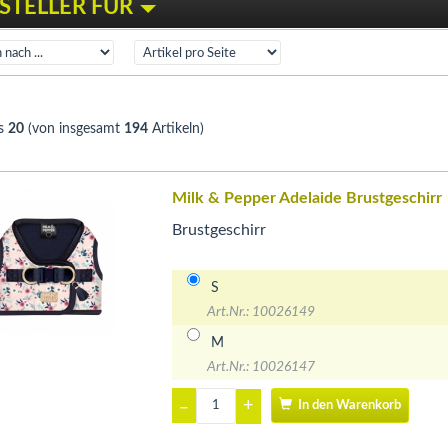
STELLER FÜR
s
20
(von insgesamt
194
Artikeln)
Milk & Pepper Adelaide Brustgeschirr
Brustgeschirr
S
Art.Nr.: 10026149
M
Art.Nr.: 10026147
+
–
In den Warenkorb