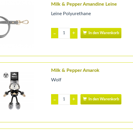
Milk & Pepper Amandine Leine
Leine Polyurethane
+
–
In den Warenkorb
Milk & Pepper Amarok
Wolf
+
–
In den Warenkorb