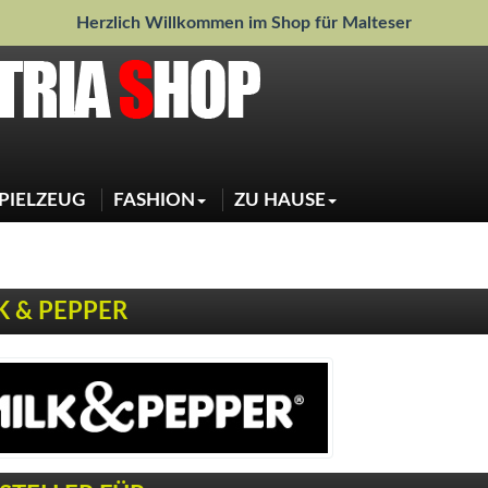
Herzlich Willkommen im Shop für Malteser
PIELZEUG
FASHION
ZU HAUSE
Jacken
Weihnachtsdeko
Pullover
Sauberkeit
Regenjacken
Schlafen
Shirts
Näpfe
Sweater
Halstücher
Mascherl
Jeansjacke
K & PEPPER