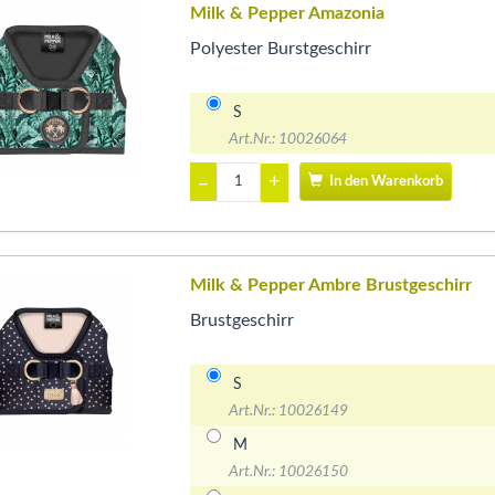
Milk & Pepper Amazonia
Polyester Burstgeschirr
S
Art.Nr.: 10026064
+
–
In den Warenkorb
Milk & Pepper Ambre Brustgeschirr
Brustgeschirr
S
Art.Nr.: 10026149
M
Art.Nr.: 10026150