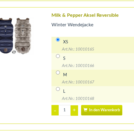
Milk & Pepper Aksel Reversible
Winter Wendejacke
XS
Art.Nr.: 10010165
S
Art.Nr.: 10010166
M
Art.Nr.: 10010167
L
Art.Nr.: 10010168
+
–
In den Warenkorb