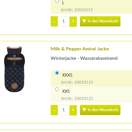
L
Art.Nr.: 10026151
+
–
In den Warenkorb
Milk & Pepper Amiral Jacke
Winterjacke - Wasserabweisend
XXXS
Art.Nr.: 10010121
XXS
Art.Nr.: 10010122
+
–
In den Warenkorb