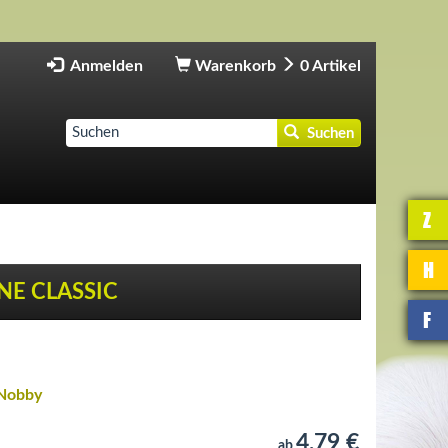
Anmelden
Warenkorb
0
Artikel
Suchen
Z
H
NE CLASSIC
F
Nobby
4,79 €
ab