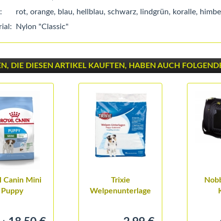
:
rot, orange, blau, hellblau, schwarz, lindgrün, koralle, himbeer
ial:
Nylon "Classic"
, DIE DIESEN ARTIKEL KAUFTEN, HABEN AUCH FOLGENDE 
l Canin Mini
Trixie
Nobb
Puppy
Welpenunterlage
Nappy 40 x 60