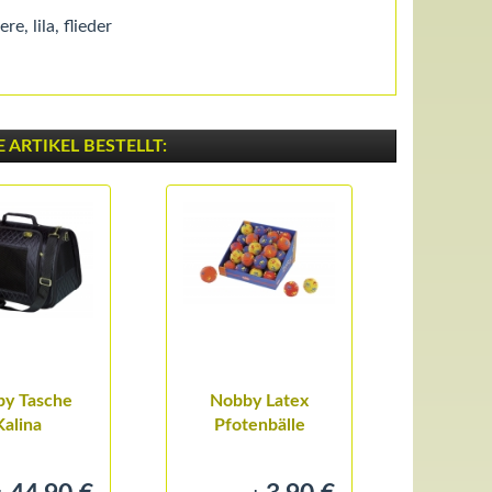
e, lila, flieder
ARTIKEL BESTELLT:
y Tasche
Nobby Latex
Napf 
Kalina
Pfotenbälle