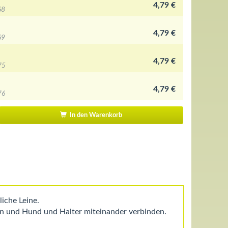
4,79 €
68
4,79 €
69
4,79 €
75
4,79 €
76
In den Warenkorb
iche Leine.
en und Hund und Halter miteinander verbinden.