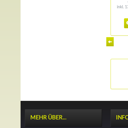
inkl. 
MEHR ÜBER...
INF