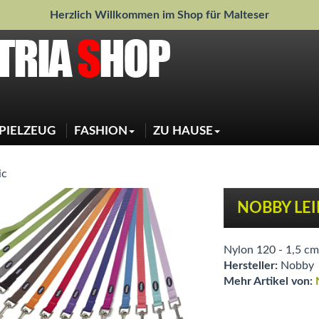
Herzlich Willkommen im Shop für Malteser
PIELZEUG
FASHION
ZU HAUSE
Jacken
Weihnachtsdeko
Pullover
Sauberkeit
Regenjacken
Schlafen
Shirts
Näpfe
Sweater
Halstücher
Mascherl
ic
Jeansjacke
NOBBY LEI
Nylon 120 - 1,5 cm
Hersteller:
Nobby
Mehr Artikel von: