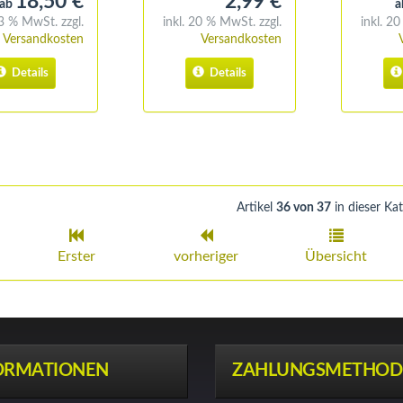
18,50 €
2,99 €
ab
a
13 % MwSt. zzgl.
inkl. 20 % MwSt. zzgl.
inkl. 2
9,25 € pro kg
Versandkosten
Versandkosten
Details
Details
Artikel
36 von 37
in dieser Ka
Erster
vorheriger
Übersicht
ORMATIONEN
ZAHLUNGSMETHOD