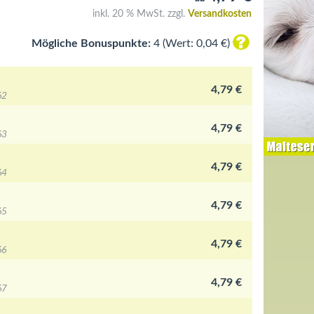
inkl. 20 % MwSt. zzgl.
Versandkosten
Mögliche Bonuspunkte:
4 (Wert: 0,04 €)
4,79 €
62
4,79 €
63
4,79 €
64
4,79 €
65
4,79 €
66
4,79 €
67