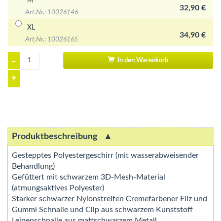
M
32,90 €
Art.Nr.: 10026146
XL
34,90 €
Art.Nr.: 10026165
–
In den Warenkorb
+
Produktbeschreibung
Gestepptes Polyestergeschirr (mit wasserabweisender
Behandlung)
Gefüttert mit schwarzem 3D-Mesh-Material
(atmungsaktives Polyester)
Starker schwarzer Nylonstreifen Cremefarbener Filz und
Gummi Schnalle und Clip aus schwarzem Kunststoff
Leinenschnalle aus mattschwarzem Metall