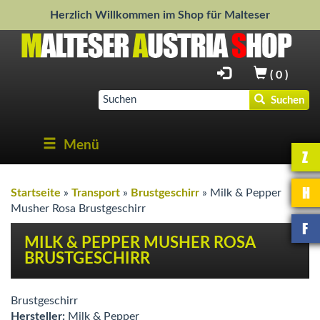
Herzlich Willkommen im Shop für Malteser
(
0
)
Suchen
Menü
Z
H
Startseite
»
Transport
»
Brustgeschirr
»
Milk & Pepper
Musher Rosa Brustgeschirr
F
MILK & PEPPER MUSHER ROSA
BRUSTGESCHIRR
Brustgeschirr
Hersteller:
Milk & Pepper