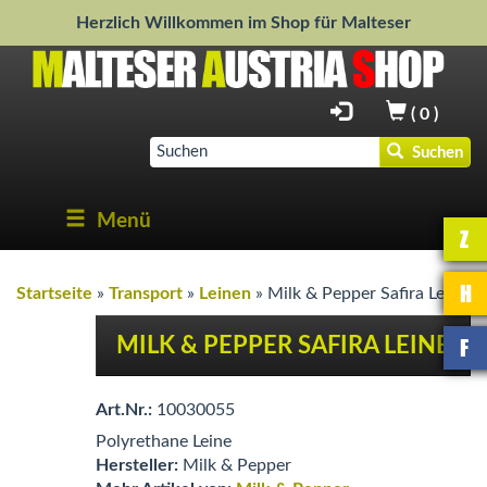
Herzlich Willkommen im Shop für Malteser
(
0
)
Suchen
Menü
Z
H
Startseite
»
Transport
»
Leinen
»
Milk & Pepper Safira Leine
F
MILK & PEPPER SAFIRA LEINE
Art.Nr.:
10030055
Polyrethane Leine
Hersteller:
Milk & Pepper