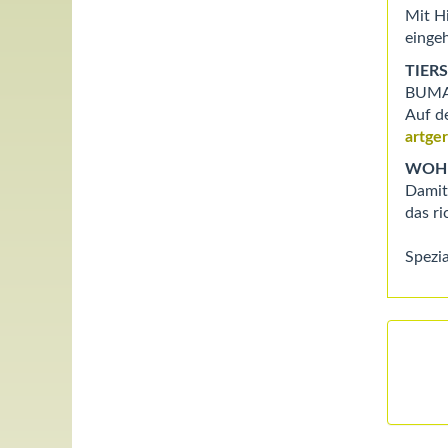
Mit H
eingeh
TIER
BUMAS 
Auf d
artge
WOH
Damit
das ri
Spezia