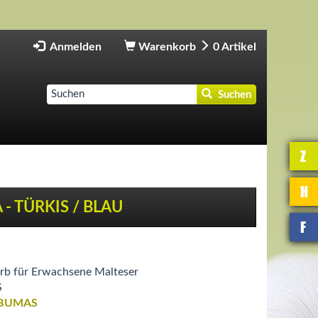
Anmelden
Warenkorb
0
Artikel
Suchen
Z
H
- TÜRKIS / BLAU
F
b für Erwachsene Malteser
S
BUMAS