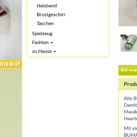
Halsband
Brustgeschirr
Taschen
Spielzeug
Fashion
zu Hause
Bild ver
Prod
Alle 
Damit 
Maulk
Haarb
Mit ei
BUMAS