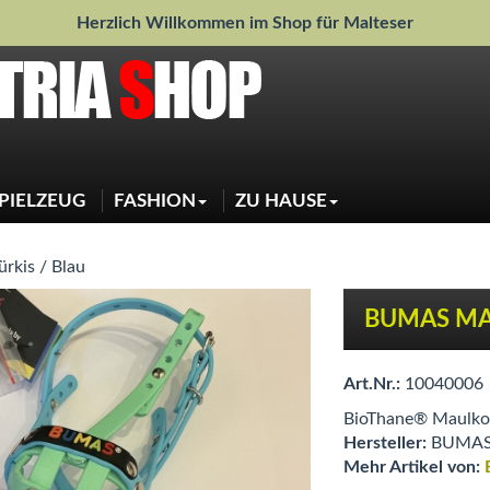
Herzlich Willkommen im Shop für Malteser
PIELZEUG
FASHION
ZU HAUSE
Jacken
Weihnachtsdeko
Pullover
Sauberkeit
Regenjacken
Schlafen
Shirts
Näpfe
Sweater
Halstücher
Mascherl
rkis / Blau
Jeansjacke
BUMAS MA 
Art.Nr.:
10040006
BioThane® Maulkor
Hersteller:
BUMA
Mehr Artikel von: