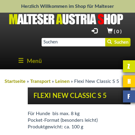
Herzlich Willkommen im Shop für Malteser
(
0
)
Suchen
Menü
Z
H
Startseite
»
Transport
»
Leinen
»
Flexi New Classic S 5
F
FLEXI NEW CLASSIC S 5
Für Hunde bis max. 8 kg
Pocket-Format (besonders leicht)
Produktgewicht: ca. 100 g