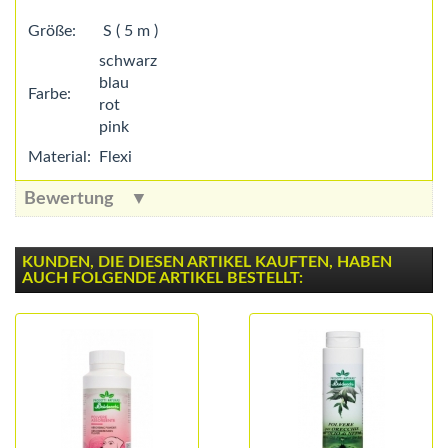
Größe:
S ( 5 m )
schwarz
blau
Farbe:
rot
pink
Material:
Flexi
Bewertung
KUNDEN, DIE DIESEN ARTIKEL KAUFTEN, HABEN
AUCH FOLGENDE ARTIKEL BESTELLT: