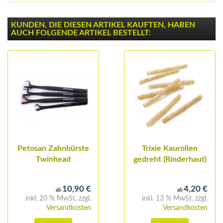
KUNDEN, DIE DIESEN ARTIKEL KAUFTEN, HABEN
AUCH FOLGENDE ARTIKEL BESTELLT:
Petosan Zahnbürste
Trixie Kaurollen
Twinhead
gedreht (Rinderhaut)
10,90 €
4,20 €
ab
ab
inkl. 20 % MwSt. zzgl.
inkl. 13 % MwSt. zzgl.
Versandkosten
Versandkosten