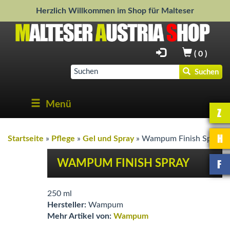
Herzlich Willkommen im Shop für Malteser
(
0
)
Suchen
Menü
Z
H
Startseite
»
Pflege
»
Gel und Spray
»
Wampum Finish Spray
F
WAMPUM FINISH SPRAY
250 ml
Hersteller:
Wampum
Mehr Artikel von:
Wampum